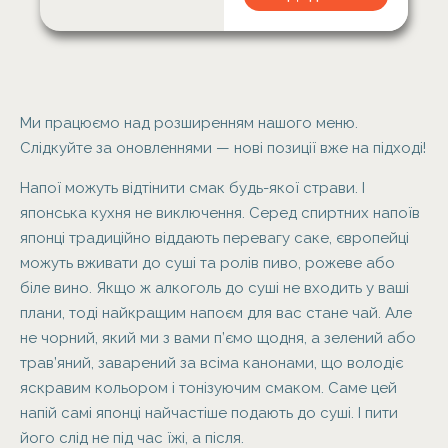
Ми працюємо над розширенням нашого меню.
Слідкуйте за оновленнями — нові позиції вже на підході!
Напої можуть відтінити смак будь-якої страви. І
японська кухня не виключення. Серед спиртних напоїв
японці традиційно віддають перевагу саке, європейці
можуть вживати до суші та ролів пиво, рожеве або
біле вино. Якщо ж алкоголь до суші не входить у ваші
плани, тоді найкращим напоєм для вас стане чай. Але
не чорний, який ми з вами п’ємо щодня, а зелений або
трав’яний, заварений за всіма канонами, що володіє
яскравим кольором і тонізуючим смаком. Саме цей
напій самі японці найчастіше подають до суші. І пити
його слід не під час їжі, а після.