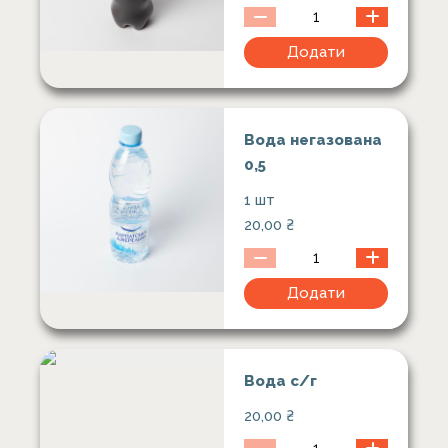
Додати
Вода негазована
0,5
1 шт
20,00
₴
Додати
Вода с/г
20,00
₴