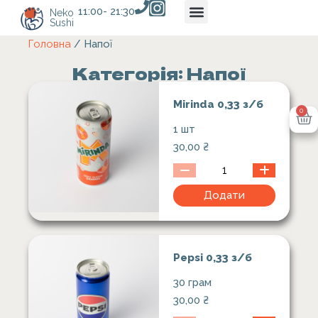
11:00- 21:30
Neko
Sushi
Головна
/ Напої
Категорія: Напої
Mirinda 0,33 з/б
0
1 шт
30,00
₴
Додати
Pepsi 0,33 з/б
30 грам
30,00
₴