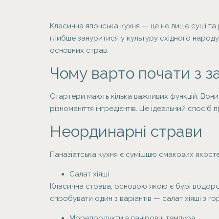
Класична японська кухня — це не лише суші та р
глибше зануритися у культуру східного народу
основних страв.
Чому варто почати з з
Стартери мають кілька важливих функцій. Вони
різноманіття інгредієнтів. Це ідеальний спосіб
Неординарні страви
Паназіатська кухня є сумішшю смакових якосте
Салат хіяші
Класична страва, основою якою є бурі водорос
спробувати один з варіантів — салат хіяші з го
Морепродукти в паніровці темпура