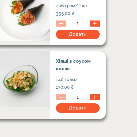
206 грам/2 шт
355,00
₴
Додати
Хіяші з соусом
кешю
140 грам/
130,00
₴
Додати