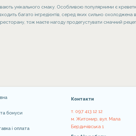
бувають унікального смаку. Особливою популярними є кревет
одить багато інгредієнтів, серед яких сильно охолоджена в
о ресторану, тож маєте нагоду продегустувати смачний рец
вна
Контакти
т. 097 413 12 12
ї та бонуси
м. Житомир, вул. Мала
Бердичівська 1
авка i оплата