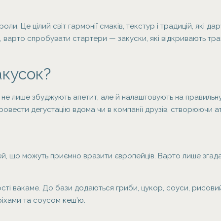
оли. Це цілий світ гармонії смаків, текстур і традицій, які д
, варто спробувати стартери — закуски, які відкривають тра
акусок?
 не лише збуджують апетит, але й налаштовують на правильну
 провести дегустацію вдома чи в компанії друзів, створюючи 
й, що можуть приємно вразити європейців. Варто лише згадат
ті вакаме. До бази додаються гриби, цукор, соуси, рисовий 
ріхами та соусом кеш’ю.