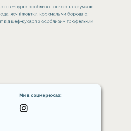
ка в темпурі з особливо тонкою та хрумкою
ода, яєчні жовтки, крохмаль чи борошно.
епт від шеф-кухаря з особливим трюфельним
Ми в соцмережах: