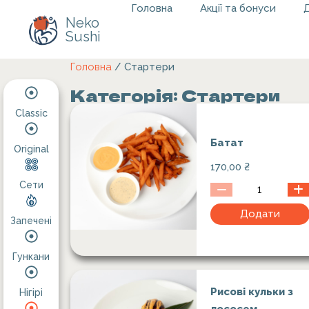
Головна
Акції та бонуси
Д
Neko
Sushi
Головна
/ Стартери
Категорія: Стартери
Classic
Батат
Original
170,00
₴
Сети
Додати
Запечені
Гункани
Рисові кульки з
Нігірі