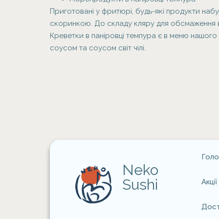
Приготовані у фритюрі, будь-які продукти на
скоринкою. До складу кляру для обсмаження вх
Креветки в паніровці темпура є в меню нашог
соусом та соусом світ чілі.
Голо
Neko
Sushi
Акці
Дост