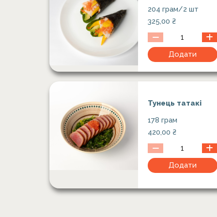
204 грам/2 шт
325,00
₴
Додати
Тунець татакі
178 грам
420,00
₴
Додати