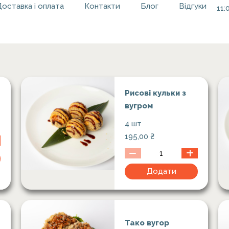
оставка i оплата
Контакти
Блог
Відгуки
11:
Рисові кульки з
вугром
4 шт
195,00
₴
Додати
Тако вугор