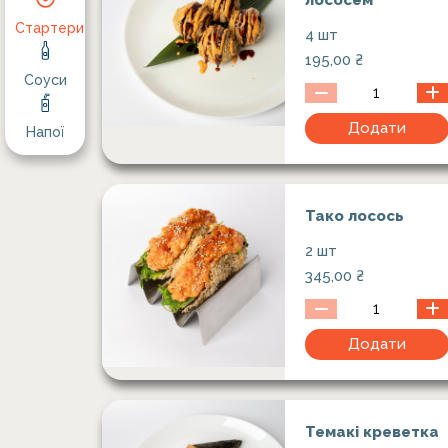
лососем
Стартери
4 шт
195,00
₴
Соуси
Додати
Напої
Тако лосось
2 шт
345,00
₴
Додати
Темакі креветка