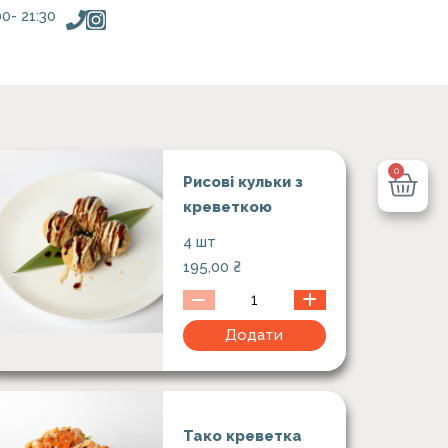
00- 21:30
0
Рисові кульки з
креветкою
4 шт
195,00
₴
Додати
Тако креветка