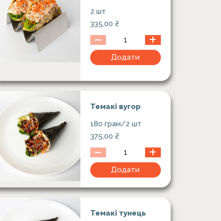
2 шт
335,00
₴
Додати
Темакі вугор
180 грам/2 шт
375,00
₴
Додати
Темакі тунець