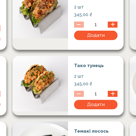
2 шт
345,00
₴
Додати
Тако тунець
2 шт
345,00
₴
Додати
Темакі лосось