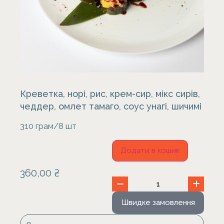
Креветка, норі, рис, крем-сир, мікс сирів,
чеддер, омлет тамаго, соус унагі, шичимі
310 грам/8 шт
Додати в кошик
360,00
₴
Швидке замовлення