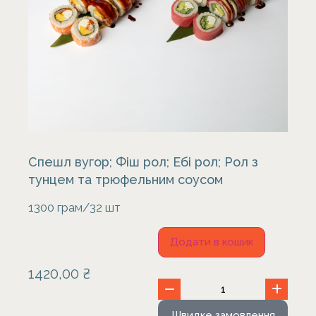
Спешл вугор; Фіш рол; Ебі рол; Рол з
тунцем та трюфельним соусом
1300 грам/32 шт
Додати в кошик
1420,00
₴
Швидке замовлення